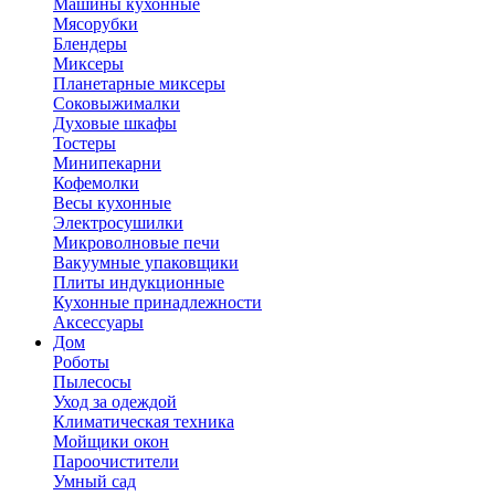
Машины кухонные
Мясорубки
Блендеры
Миксеры
Планетарные миксеры
Соковыжималки
Духовые шкафы
Тостеры
Минипекарни
Кофемолки
Весы кухонные
Электросушилки
Микроволновые печи
Вакуумные упаковщики
Плиты индукционные
Кухонные принадлежности
Аксессуары
Дом
Роботы
Пылесосы
Уход за одеждой
Климатическая техника
Мойщики окон
Пароочистители
Умный сад