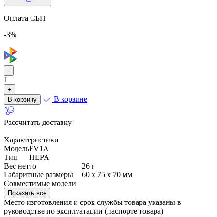
Оплата СБП
-3%
-
1
+
В корзине
В корзину
Рассчитать доставку
Характеристики
Модель
FV1A
Тип
HEPA
Вес нетто
26 г
Габаритные размеры
60 х 75 х 70 мм
Совместимые модели
пылесос RED SOLUTION VC3015
Показать все
Место изготовления и срок службы товара указаны в
руководстве по эксплуатации (паспорте товара)