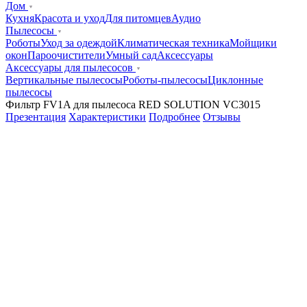
Дом
Кухня
Красота и уход
Для питомцев
Аудио
Пылесосы
Роботы
Уход за одеждой
Климатическая техника
Мойщики
окон
Пароочистители
Умный сад
Аксессуары
Аксессуары для пылесосов
Вертикальные пылесосы
Роботы-пылесосы
Циклонные
пылесосы
Фильтр FV1A для пылесоса RED SOLUTION VC3015
Презентация
Характеристики
Подробнее
Отзывы