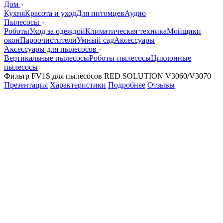
Дом
Кухня
Красота и уход
Для питомцев
Аудио
Пылесосы
Роботы
Уход за одеждой
Климатическая техника
Мойщики
окон
Пароочистители
Умный сад
Аксессуары
Аксессуары для пылесосов
Вертикальные пылесосы
Роботы-пылесосы
Циклонные
пылесосы
Фильтр FV1S для пылесосов RED SOLUTION V3060/V3070
Презентация
Характеристики
Подробнее
Отзывы