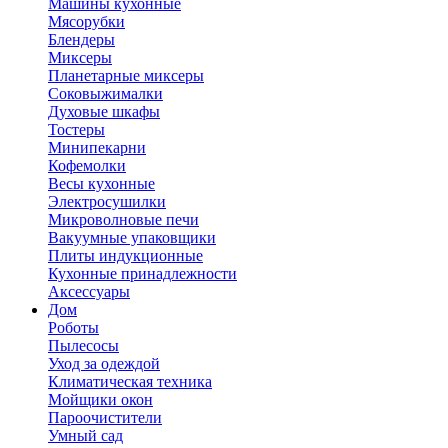
Машины кухонные
Мясорубки
Блендеры
Миксеры
Планетарные миксеры
Соковыжималки
Духовые шкафы
Тостеры
Минипекарни
Кофемолки
Весы кухонные
Электросушилки
Микроволновые печи
Вакуумные упаковщики
Плиты индукционные
Кухонные принадлежности
Аксессуары
Дом
Роботы
Пылесосы
Уход за одеждой
Климатическая техника
Мойщики окон
Пароочистители
Умный сад