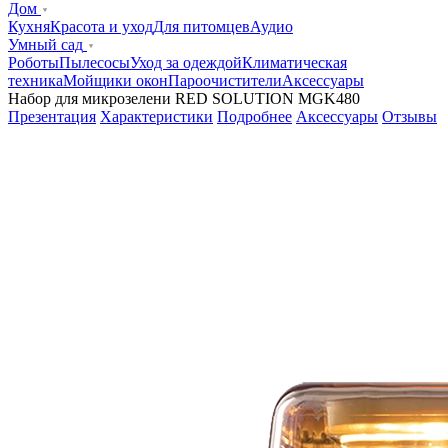
Дом
Кухня
Красота и уход
Для питомцев
Аудио
Умный сад
Роботы
Пылесосы
Уход за одеждой
Климатическая
техника
Мойщики окон
Пароочистители
Аксессуары
Набор для микрозелени RED SOLUTION MGK480
Презентация
Характеристики
Подробнее
Аксессуары
Отзывы