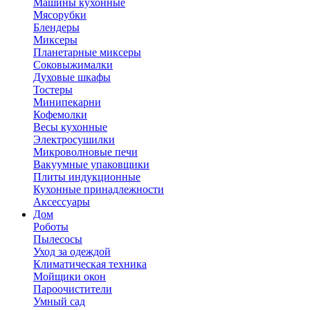
Машины кухонные
Мясорубки
Блендеры
Миксеры
Планетарные миксеры
Соковыжималки
Духовые шкафы
Тостеры
Минипекарни
Кофемолки
Весы кухонные
Электросушилки
Микроволновые печи
Вакуумные упаковщики
Плиты индукционные
Кухонные принадлежности
Аксессуары
Дом
Роботы
Пылесосы
Уход за одеждой
Климатическая техника
Мойщики окон
Пароочистители
Умный сад