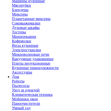
Машины кухонные
Мясорубки
Блендеры
Миксеры
Планетарные миксеры
Соковыжималки
Духовые шкафы
Тостеры
Минипекарни
Кофемолки
Весы кухонные
Электросушилки
Микроволновые печи
Вакуумные упаковщики
Плиты индукционные
Кухонные принадлежности
Аксессуары
Дом
Роботы
Пылесосы
Уход за одеждой
Климатическая техника
Мойщики окон
Пароочистители
Умный сад