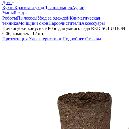
Дом
Кухня
Красота и уход
Для питомцев
Аудио
Умный сад
Роботы
Пылесосы
Уход за одеждой
Климатическая
техника
Мойщики окон
Пароочистители
Аксессуары
Почвогубки конусные P05c для умного сада RED SOLUTION
G06, комплект 12 шт.
Презентация
Характеристики
Подробнее
Отзывы