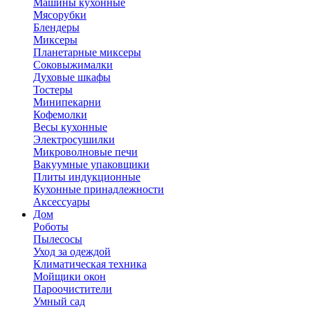
Машины кухонные
Мясорубки
Блендеры
Миксеры
Планетарные миксеры
Соковыжималки
Духовые шкафы
Тостеры
Минипекарни
Кофемолки
Весы кухонные
Электросушилки
Микроволновые печи
Вакуумные упаковщики
Плиты индукционные
Кухонные принадлежности
Аксессуары
Дом
Роботы
Пылесосы
Уход за одеждой
Климатическая техника
Мойщики окон
Пароочистители
Умный сад