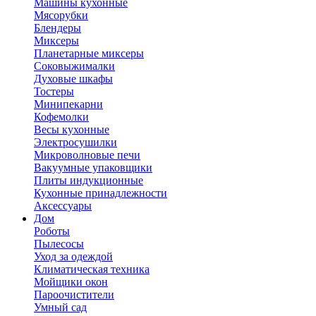
Машины кухонные
Мясорубки
Блендеры
Миксеры
Планетарные миксеры
Соковыжималки
Духовые шкафы
Тостеры
Минипекарни
Кофемолки
Весы кухонные
Электросушилки
Микроволновые печи
Вакуумные упаковщики
Плиты индукционные
Кухонные принадлежности
Аксессуары
Дом
Роботы
Пылесосы
Уход за одеждой
Климатическая техника
Мойщики окон
Пароочистители
Умный сад