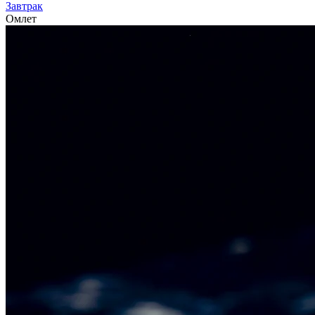
Завтрак
Омлет