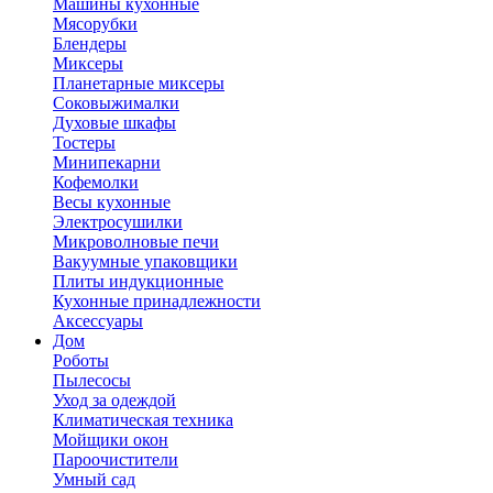
Машины кухонные
Мясорубки
Блендеры
Миксеры
Планетарные миксеры
Соковыжималки
Духовые шкафы
Тостеры
Минипекарни
Кофемолки
Весы кухонные
Электросушилки
Микроволновые печи
Вакуумные упаковщики
Плиты индукционные
Кухонные принадлежности
Аксессуары
Дом
Роботы
Пылесосы
Уход за одеждой
Климатическая техника
Мойщики окон
Пароочистители
Умный сад