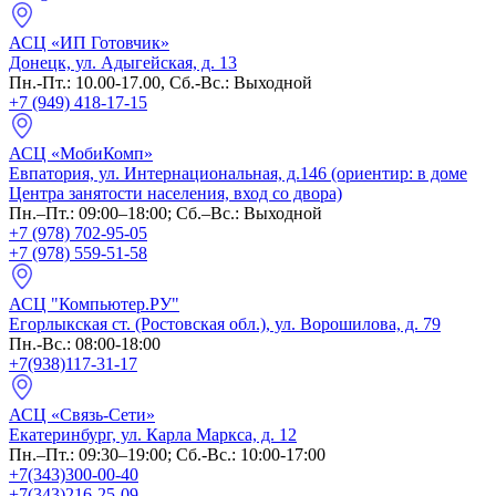
АСЦ «ИП Готовчик»
Донецк, ул. Адыгейская, д. 13
Пн.-Пт.: 10.00-17.00, Сб.-Вс.: Выходной
+7 (949) 418-17-15
АСЦ «МобиКомп»
Евпатория, ул. Интернациональная, д.146 (ориентир: в доме
Центра занятости населения, вход со двора)
Пн.–Пт.: 09:00–18:00; Сб.–Вс.: Выходной
+7 (978) 702-95-05
+7 (978) 559-51-58
АСЦ "Компьютер.РУ"
Егорлыкская ст. (Ростовская обл.), ул. Ворошилова, д. 79
Пн.-Вс.: 08:00-18:00
+7(938)117-31-17
АСЦ «Связь-Сети»
Екатеринбург, ул. Карла Маркса, д. 12
Пн.–Пт.: 09:30–19:00; Сб.-Вс.: 10:00-17:00
+7(343)300-00-40
+7(343)216-25-09