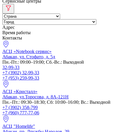
Сервисные центры
Адрес
Время работы
Контакты
АСЦ «Notebook сервис»
Абакан, ул. Стофато, д. 5д
Пн.-Пт.: 09:00–19:00; Сб.-Вс.: Выходной
32-99-33
+7 (3902) 32-99-33
+7 (953) 259-99-33
АСЦ «Кристалл»
Абакан, ул.Торосова, д. 8А-121Н
Пн.–Пт.: 09:30–18:30; Сб: 10:00–16:00; Вс.: Выходной
+7 (3902) 358-799
+7 (960) 777-77-06
АСЦ "Homelife"
Абакан, пр. Дружбы Народов, 29