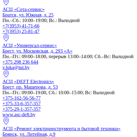
АСЦ «Сота-сервис»
Братск, ул. Южная, д. 25
Пн.–Сб.: 10:00–19:00; Вс.: Выходной
+7(3953) 41-71-66
+7(3953) 25-81-47
АСЦ «Универсал-сервис»
Брест, ул. Московская, д. 293 «А»
Пн.–Пт.: 09:00–18:00, перерыв 13:00–14:00; Сб.–Вс: Выходной
+375 298 236 644
v.luka@tut.by
АСЦ «DEFT Electronics»
Брест, пр. Машерова, д. 53
Пн.–Пт.: 09:00–19:00, Сб.: 10:00–15:00; Вс: Выходной
+375-162-56-56-77
+375-33-6-357-357
+375-29-1-357-357
www.asc-deft.by
АСЦ «Ремонт электроинструмента и бытовой техники»
Брянск, ул. Литейная, д.9