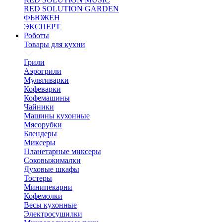
RED SOLUTION GARDEN
ФЬЮЖЕН
ЭКСПЕРТ
Роботы
Товары для кухни
Грили
Аэрогрили
Мультиварки
Кофеварки
Кофемашины
Чайники
Машины кухонные
Мясорубки
Блендеры
Миксеры
Планетарные миксеры
Соковыжималки
Духовые шкафы
Тостеры
Минипекарни
Кофемолки
Весы кухонные
Электросушилки