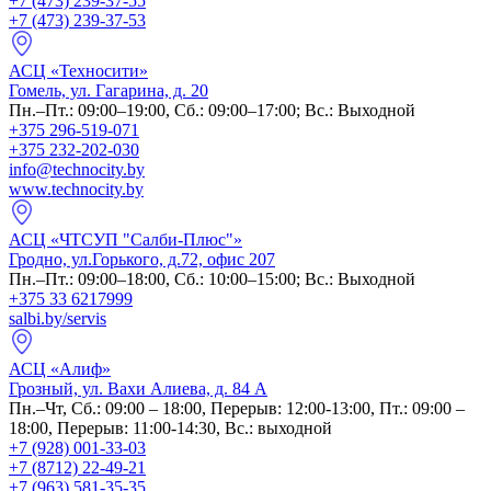
+7 (473) 239-37-55
+7 (473) 239-37-53
АСЦ «Техносити»
Гомель, ул. Гагарина, д. 20
Пн.–Пт.: 09:00–19:00, Сб.: 09:00–17:00; Вс.: Выходной
+375 296-519-071
+375 232-202-030
info@technocity.by
www.technocity.by
АСЦ «ЧТСУП "Салби-Плюс"»
Гродно, ул.Горького, д.72, офис 207
Пн.–Пт.: 09:00–18:00, Сб.: 10:00–15:00; Вс.: Выходной
+375 33 6217999
salbi.by/servis
АСЦ «Алиф»
Грозный, ул. Вахи Алиева, д. 84 А
Пн.–Чт, Cб.: 09:00 – 18:00, Перерыв: 12:00-13:00, Пт.: 09:00 –
18:00, Перерыв: 11:00-14:30, Вс.: выходной
+7 (928) 001-33-03
+7 (8712) 22-49-21
+7 (963) 581-35-35