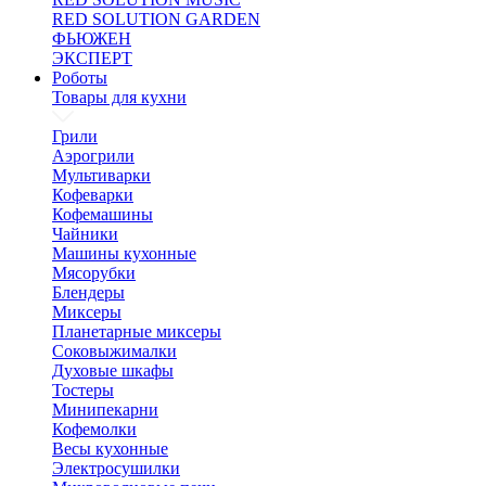
RED SOLUTION GARDEN
ФЬЮЖЕН
ЭКСПЕРТ
Роботы
Товары для кухни
Грили
Аэрогрили
Мультиварки
Кофеварки
Кофемашины
Чайники
Машины кухонные
Мясорубки
Блендеры
Миксеры
Планетарные миксеры
Соковыжималки
Духовые шкафы
Тостеры
Минипекарни
Кофемолки
Весы кухонные
Электросушилки