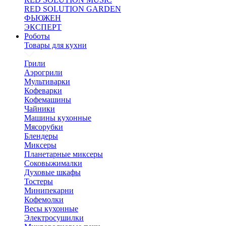
RED SOLUTION GARDEN
ФЬЮЖЕН
ЭКСПЕРТ
Роботы
Товары для кухни
Грили
Аэрогрили
Мультиварки
Кофеварки
Кофемашины
Чайники
Машины кухонные
Мясорубки
Блендеры
Миксеры
Планетарные миксеры
Соковыжималки
Духовые шкафы
Тостеры
Минипекарни
Кофемолки
Весы кухонные
Электросушилки