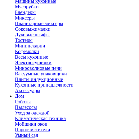
Машины кухонные
Мясорубки
Блендеры
Миксеры
Планетарные миксеры
Соковыжималки
Духовые шкафы
Тостеры
Минипекарни
Кофемолки
Весы кухонные
Электросушилки
Микроволновые печи
Вакуумные упаковщики
Плиты индукционные
Кухонные принадлежности
Аксессуары
Дом
Роботы
Пылесосы
Уход за одеждой
Климатическая техника
Мойщики окон
Пароочистители
Умный сад