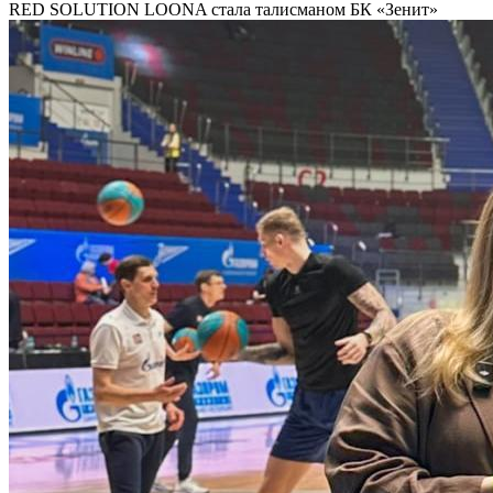
RED SOLUTION LOONA стала талисманом БК «Зенит»