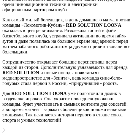
бренд инновационной техники и электроники –
официальным партнером клуба.
Как самый милый болельщик, в день домашнего матча против
команды «Локомотив-Кубань»
RED SOLUTION LOONA
оказалась в центре внимания. Развлекала гостей в фойе
баскетбольного клуба, устраивала активации во время тайм-
аутов и даже появилась на большом экране над ареной: перед
матчем забавного робота-питомца дружно приветствовали все
болельщики.
Сотрудничество открывает большие перспективы перед
каждой из сторон. Дополнительную узнаваемость для бренда
RED SOLUTION
и новые поводы появляться в
медиапространстве для «Зенита», ведь команда сине-бело-
голубых стала первой в России, «приручившей» робота.
Для
RED SOLUTION LOONA
уже подготовили домик в
раздевалке игроков. Она украсит повседневную жизнь
команды, будет участвовать в съемках контента для соцсетей,
а во время матчей – заряжать болельщиков положительными
эмоциями. Так начинается история первого в стране союза
спорта и умных технологий!