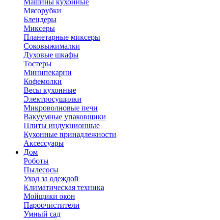
Машины кухонные
Мясорубки
Блендеры
Миксеры
Планетарные миксеры
Соковыжималки
Духовые шкафы
Тостеры
Минипекарни
Кофемолки
Весы кухонные
Электросушилки
Микроволновые печи
Вакуумные упаковщики
Плиты индукционные
Кухонные принадлежности
Аксессуары
Дом
Роботы
Пылесосы
Уход за одеждой
Климатическая техника
Мойщики окон
Пароочистители
Умный сад