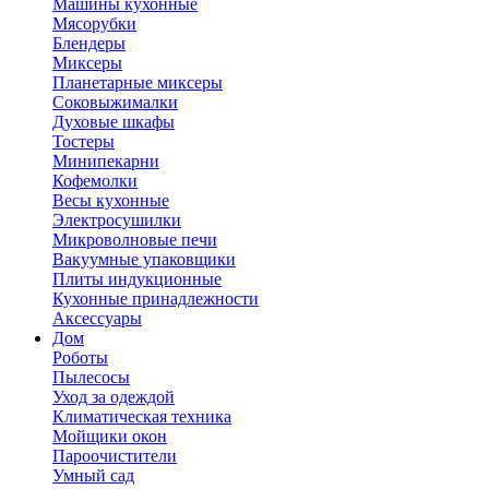
Машины кухонные
Мясорубки
Блендеры
Миксеры
Планетарные миксеры
Соковыжималки
Духовые шкафы
Тостеры
Минипекарни
Кофемолки
Весы кухонные
Электросушилки
Микроволновые печи
Вакуумные упаковщики
Плиты индукционные
Кухонные принадлежности
Аксессуары
Дом
Роботы
Пылесосы
Уход за одеждой
Климатическая техника
Мойщики окон
Пароочистители
Умный сад