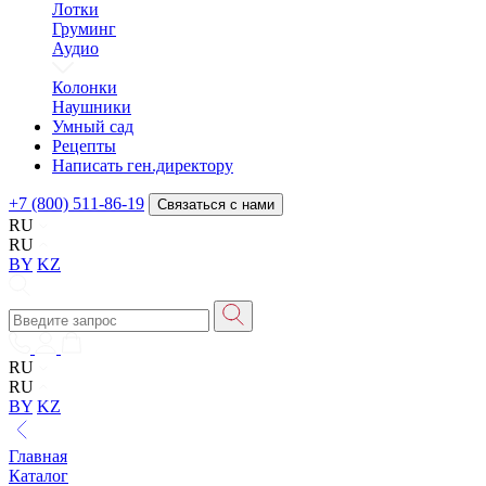
Лотки
Груминг
Аудио
Колонки
Наушники
Умный сад
Рецепты
Написать ген.директору
+7 (800) 511-86-19
Связаться с нами
RU
RU
BY
KZ
RU
RU
BY
KZ
Главная
Каталог