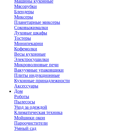
Машины кухонные
Мясорубки
Блендеры
Миксеры
Планетарные миксеры
Соковыжималки
Духовые шкафы
Тостеры
Минипекарни
Кофемолки
Весы кухонные
Электросушилки
Микроволновые печи
Вакуумные упаковщики
Плиты индукционные
Кухонные принадлежности
Аксессуары
Дом
Роботы
Пылесосы
Уход за одеждой
Климатическая техника
Мойщики окон
Пароочистители
Умный сад