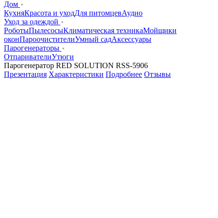
Дом
Кухня
Красота и уход
Для питомцев
Аудио
Уход за одеждой
Роботы
Пылесосы
Климатическая техника
Мойщики
окон
Пароочистители
Умный сад
Аксессуары
Парогенераторы
Отпариватели
Утюги
Парогенератор RED SOLUTION RSS-5906
Презентация
Характеристики
Подробнее
Отзывы