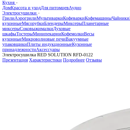
Кухня
Дом
Красота и уход
Для питомцев
Аудио
Электросушилки
Грили
Аэрогрили
Мультиварки
Кофеварки
Кофемашины
Чайники
кухонные
Мясорубки
Блендеры
Миксеры
Планетарные
миксеры
Соковыжималки
Духовые
шкафы
Тостеры
Минипекарни
Кофемолки
Весы
кухонные
Микроволновые печи
Вакуумные
упаковщики
Плиты индукционные
Кухонные
принадлежности
Аксессуары
Электросушилка RED SOLUTION RFD-0122
Презентация
Характеристики
Подробнее
Отзывы