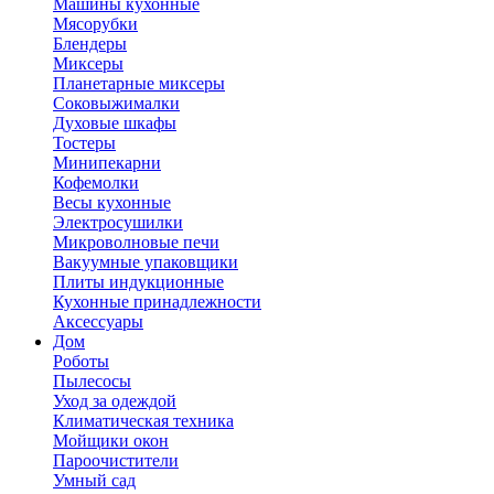
Машины кухонные
Мясорубки
Блендеры
Миксеры
Планетарные миксеры
Соковыжималки
Духовые шкафы
Тостеры
Минипекарни
Кофемолки
Весы кухонные
Электросушилки
Микроволновые печи
Вакуумные упаковщики
Плиты индукционные
Кухонные принадлежности
Аксессуары
Дом
Роботы
Пылесосы
Уход за одеждой
Климатическая техника
Мойщики окон
Пароочистители
Умный сад