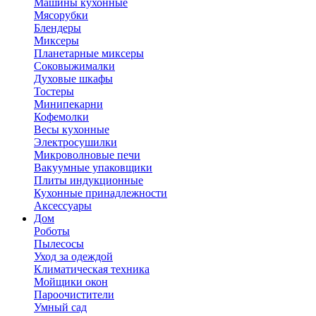
Машины кухонные
Мясорубки
Блендеры
Миксеры
Планетарные миксеры
Соковыжималки
Духовые шкафы
Тостеры
Минипекарни
Кофемолки
Весы кухонные
Электросушилки
Микроволновые печи
Вакуумные упаковщики
Плиты индукционные
Кухонные принадлежности
Аксессуары
Дом
Роботы
Пылесосы
Уход за одеждой
Климатическая техника
Мойщики окон
Пароочистители
Умный сад