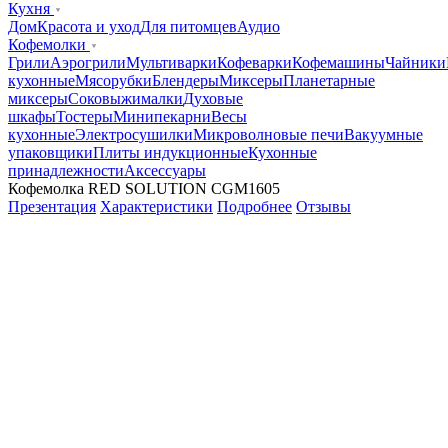
Кухня
Дом
Красота и уход
Для питомцев
Аудио
Кофемолки
Грили
Аэрогрили
Мультиварки
Кофеварки
Кофемашины
Чайники
кухонные
Мясорубки
Блендеры
Миксеры
Планетарные
миксеры
Соковыжималки
Духовые
шкафы
Тостеры
Минипекарни
Весы
кухонные
Электросушилки
Микроволновые печи
Вакуумные
упаковщики
Плиты индукционные
Кухонные
принадлежности
Аксессуары
Кофемолка RED SOLUTION CGM1605
Презентация
Характеристики
Подробнее
Отзывы