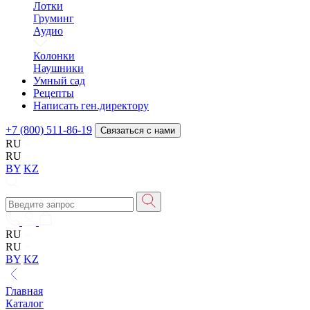
Лотки
Груминг
Аудио
Колонки
Наушники
Умный сад
Рецепты
Написать ген.директору
+7 (800) 511-86-19
Связаться с нами
RU
RU
BY
KZ
RU
RU
BY
KZ
Главная
Каталог