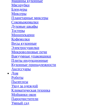
Машины кухонные
Мясорубки
Блендеры
Миксеры
Планетарные миксеры
Соковыжималки
Духовые шкафы
Тостеры
Минипекарни
Кофемолки
Весы кухонные
Электросушилки
Микроволновые печи
Вакуумные упаковщики
Плиты индукционные
Кухонные принадлежности
Аксессуары
Дом
Роботы
Пылесосы
Уход за одеждой
Климатическая техника
Мойщики окон
Пароочистители
Умный сад