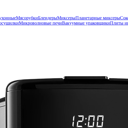
ухонные
Мясорубки
Блендеры
Миксеры
Планетарные миксеры
Сок
осушилки
Микроволновые печи
Вакуумные упаковщики
Плиты и