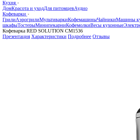
Кухня
Дом
Красота и уход
Для питомцев
Аудио
Кофеварки
Грили
Аэрогрили
Мультиварки
Кофемашины
Чайники
Машины к
шкафы
Тостеры
Минипекарни
Кофемолки
Весы кухонные
Электр
Кофеварка RED SOLUTION CM1536
Презентация
Характеристики
Подробнее
Отзывы