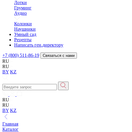
Лотки
Груминг
Аудио
Колонки
Наушники
Умный сад
Рецепты
Написать ген.директору
+7 (800) 511-86-19
Связаться с нами
RU
RU
BY
KZ
RU
RU
BY
KZ
Главная
Каталог