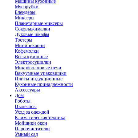
Машины кухонные
Мясорубки
Блендеры
Миксеры
Планетарные миксеры
Соковыжималки
Духовые шкафы
Тостеры
Минипекарни
Кофемолки
Весы кухонные
Электросушилки
Микроволновые печи
Вакуумные упаковщики
Плиты индукционные
Кухонные принадлежности
Аксессуары
Дом
Роботы
Пылесосы
Уход за одеждой
Климатическая техника
Мойщики окон
Пароочистители
Умный сад