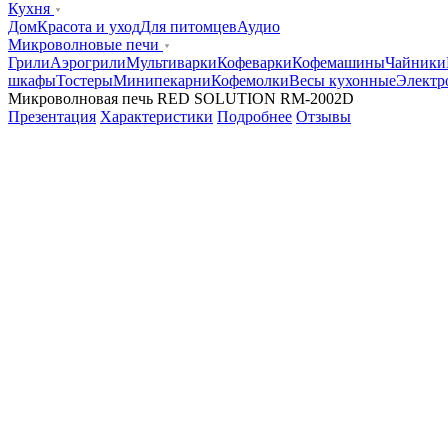
Кухня
Дом
Красота и уход
Для питомцев
Аудио
Микроволновые печи
Грили
Аэрогрили
Мультиварки
Кофеварки
Кофемашины
Чайники
шкафы
Тостеры
Минипекарни
Кофемолки
Весы кухонные
Электр
Микроволновая печь RED SOLUTION RM-2002D
Презентация
Характеристики
Подробнее
Отзывы