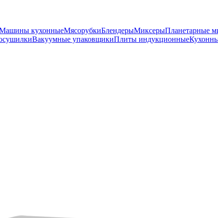
Машины кухонные
Мясорубки
Блендеры
Миксеры
Планетарные м
осушилки
Вакуумные упаковщики
Плиты индукционные
Кухонны