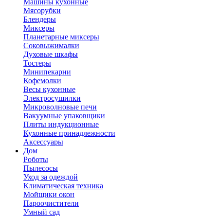
Машины кухонные
Мясорубки
Блендеры
Миксеры
Планетарные миксеры
Соковыжималки
Духовые шкафы
Тостеры
Минипекарни
Кофемолки
Весы кухонные
Электросушилки
Микроволновые печи
Вакуумные упаковщики
Плиты индукционные
Кухонные принадлежности
Аксессуары
Дом
Роботы
Пылесосы
Уход за одеждой
Климатическая техника
Мойщики окон
Пароочистители
Умный сад