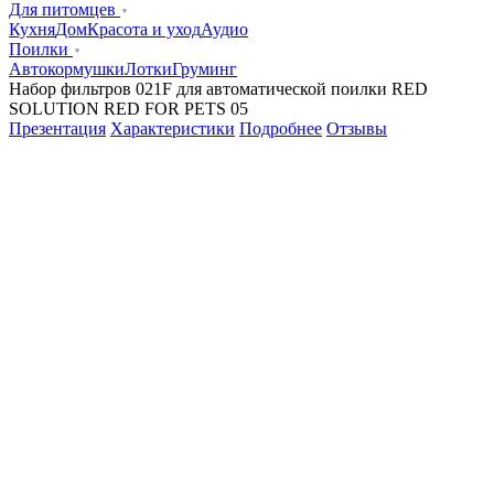
Для питомцев
Кухня
Дом
Красота и уход
Аудио
Поилки
Автокормушки
Лотки
Груминг
Набор фильтров 021F для автоматической поилки RED
SOLUTION RED FOR PETS 05
Презентация
Характеристики
Подробнее
Отзывы