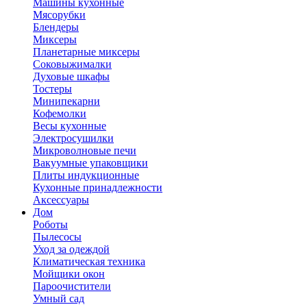
Машины кухонные
Мясорубки
Блендеры
Миксеры
Планетарные миксеры
Соковыжималки
Духовые шкафы
Тостеры
Минипекарни
Кофемолки
Весы кухонные
Электросушилки
Микроволновые печи
Вакуумные упаковщики
Плиты индукционные
Кухонные принадлежности
Аксессуары
Дом
Роботы
Пылесосы
Уход за одеждой
Климатическая техника
Мойщики окон
Пароочистители
Умный сад