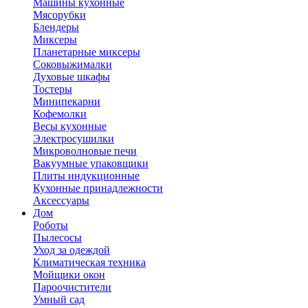
Машины кухонные
Мясорубки
Блендеры
Миксеры
Планетарные миксеры
Соковыжималки
Духовые шкафы
Тостеры
Минипекарни
Кофемолки
Весы кухонные
Электросушилки
Микроволновые печи
Вакуумные упаковщики
Плиты индукционные
Кухонные принадлежности
Аксессуары
Дом
Роботы
Пылесосы
Уход за одеждой
Климатическая техника
Мойщики окон
Пароочистители
Умный сад