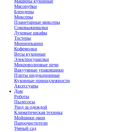
Машины кухонные
Мясорубки
Блендеры
Миксеры
Планетарные миксеры
Соковыжималки
Духовые шкафы
Тостеры
Минипекарни
Кофемолки
Весы кухонные
Электросушилки
Микроволновые печи
Вакуумные упаковщики
Плиты индукционные
Кухонные принадлежности
Аксессуары
Дом
Роботы
Пылесосы
Уход за одеждой
Климатическая техника
Мойщики окон
Пароочистители
Умный сад