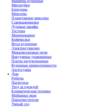
Машины кухонные
Мясорубки
Блендеры
Миксеры
Планетарные миксеры
Соковыжималки
Духовые шкафы
Тостеры
Минипекарни
Кофемолки
Весы кухонные
Электросушилки
Микроволновые печи
Вакуумные упаковщики
Плиты индукционные
Кухонные принадлежности
Аксессуары
Дом
Роботы
Пылесосы
Уход за одеждой
Климатическая техника
Мойщики окон
Пароочистители
Умный сад