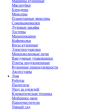
Машины кухонные
Мясорубки
Блендеры
Миксеры
Планетарные миксеры
Соковыжималки
Духовые шкафы
Тостеры
Минипекарни
Кофемолки
Весы кухонные
Электросушилки
Микроволновые печи
Вакуумные упаковщики
Плиты индукционные
Кухонные принадлежности
Аксессуары
Дом
Роботы
Пылесосы
Уход за одеждой
Климатическая техника
Мойщики окон
Пароочистители
Умный сад