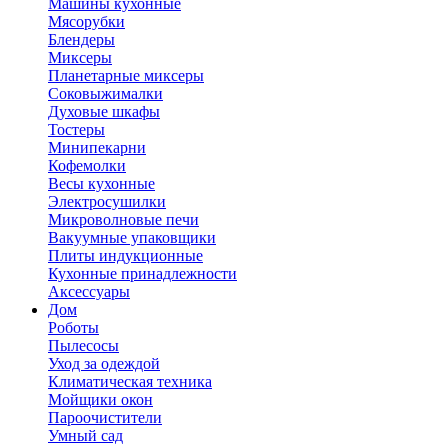
Машины кухонные
Мясорубки
Блендеры
Миксеры
Планетарные миксеры
Соковыжималки
Духовые шкафы
Тостеры
Минипекарни
Кофемолки
Весы кухонные
Электросушилки
Микроволновые печи
Вакуумные упаковщики
Плиты индукционные
Кухонные принадлежности
Аксессуары
Дом
Роботы
Пылесосы
Уход за одеждой
Климатическая техника
Мойщики окон
Пароочистители
Умный сад