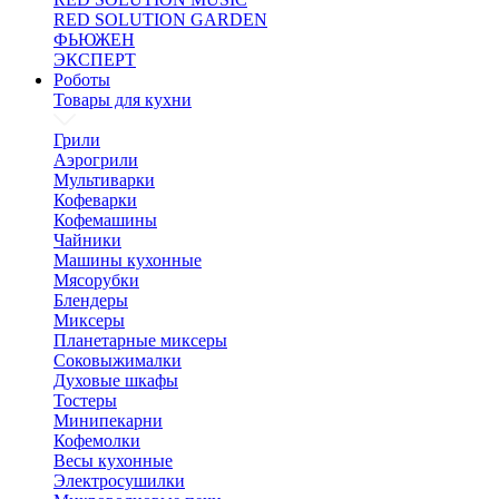
RED SOLUTION GARDEN
ФЬЮЖЕН
ЭКСПЕРТ
Роботы
Товары для кухни
Грили
Аэрогрили
Мультиварки
Кофеварки
Кофемашины
Чайники
Машины кухонные
Мясорубки
Блендеры
Миксеры
Планетарные миксеры
Соковыжималки
Духовые шкафы
Тостеры
Минипекарни
Кофемолки
Весы кухонные
Электросушилки