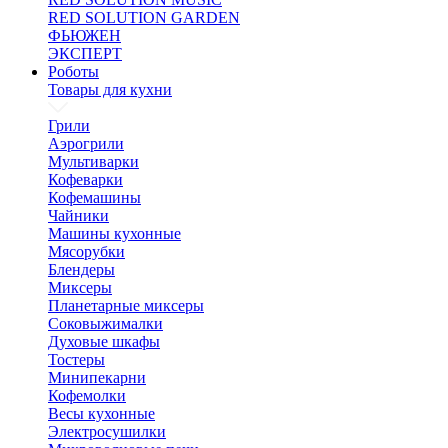
RED SOLUTION GARDEN
ФЬЮЖЕН
ЭКСПЕРТ
Роботы
Товары для кухни
Грили
Аэрогрили
Мультиварки
Кофеварки
Кофемашины
Чайники
Машины кухонные
Мясорубки
Блендеры
Миксеры
Планетарные миксеры
Соковыжималки
Духовые шкафы
Тостеры
Минипекарни
Кофемолки
Весы кухонные
Электросушилки