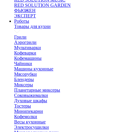
RED SOLUTION GARDEN
ФЬЮЖЕН
ЭКСПЕРТ
Роботы
Товары для кухни
Грили
Аэрогрили
Мультиварки
Кофеварки
Кофемашины
Чайники
Машины кухонные
Мясорубки
Блендеры
Миксеры
Планетарные миксеры
Соковыжималки
Духовые шкафы
Тостеры
Минипекарни
Кофемолки
Весы кухонные
Электросушилки