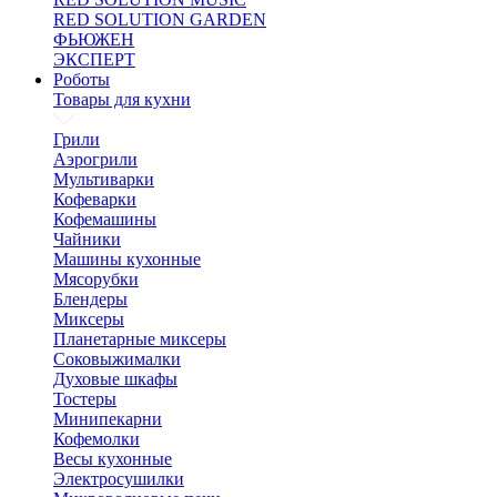
RED SOLUTION GARDEN
ФЬЮЖЕН
ЭКСПЕРТ
Роботы
Товары для кухни
Грили
Аэрогрили
Мультиварки
Кофеварки
Кофемашины
Чайники
Машины кухонные
Мясорубки
Блендеры
Миксеры
Планетарные миксеры
Соковыжималки
Духовые шкафы
Тостеры
Минипекарни
Кофемолки
Весы кухонные
Электросушилки