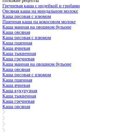
Похожие рецепты
Гречневая каша с индейкой и грибами
Овсяная каша на миндальном молоке
Каша рисовая с изюмом
Пшенная каша на кокосовом молоке
Каша манная на овощном бульоне
Каша овсяная
Каша рисовая с изюмом
Каша пшенная
Каша ячневая
Каша тыквенная
Каша гречневая
Каша манная на овощном бульоне
Каша овсяная
Каша рисовая с изюмом
Каша пшенная
Каша ячневая
Каша кукурузная
Каша тыквенная
Каша гречневая
Каша овсяная