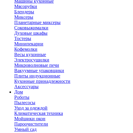
Машины кухонные
Мясорубки
Блендеры
Миксеры
Планетарные миксеры
Соковыжималки
Духовые шкафы
Тостеры
Минипекарни
Кофемолки
Весы кухонные
Электросушилки
Микроволновые печи
Вакуумные упаковщики
Плиты индукционные
Кухонные принадлежности
Аксессуары
Дом
Роботы
Пылесосы
Уход за одеждой
Климатическая техника
Мойщики окон
Пароочистители
Умный сад