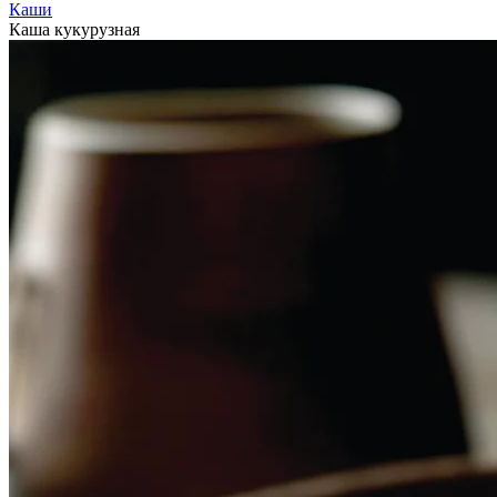
Каши
Каша кукурузная