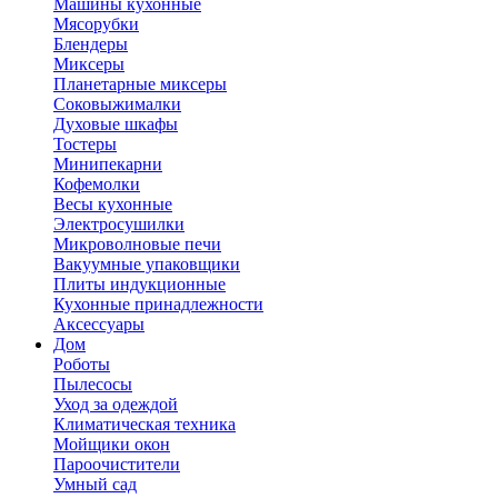
Машины кухонные
Мясорубки
Блендеры
Миксеры
Планетарные миксеры
Соковыжималки
Духовые шкафы
Тостеры
Минипекарни
Кофемолки
Весы кухонные
Электросушилки
Микроволновые печи
Вакуумные упаковщики
Плиты индукционные
Кухонные принадлежности
Аксессуары
Дом
Роботы
Пылесосы
Уход за одеждой
Климатическая техника
Мойщики окон
Пароочистители
Умный сад