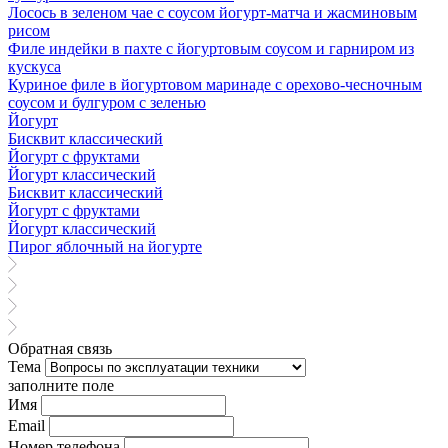
Лосось в зеленом чае с соусом йогурт-матча и жасминовым
рисом
Филе индейки в пахте с йогуртовым соусом и гарниром из
кускуса
Куриное филе в йогуртовом маринаде с орехово-чесночным
соусом и булгуром с зеленью
Йогурт
Бисквит классический
Йогурт с фруктами
Йогурт классический
Бисквит классический
Йогурт с фруктами
Йогурт классический
Пирог яблочный на йогурте
Обратная связь
Тема
заполните поле
Имя
Email
Номер телефона