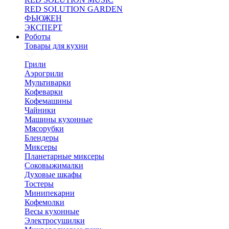
RED SOLUTION GARDEN
ФЬЮЖЕН
ЭКСПЕРТ
Роботы
Товары для кухни
Грили
Аэрогрили
Мультиварки
Кофеварки
Кофемашины
Чайники
Машины кухонные
Мясорубки
Блендеры
Миксеры
Планетарные миксеры
Соковыжималки
Духовые шкафы
Тостеры
Минипекарни
Кофемолки
Весы кухонные
Электросушилки