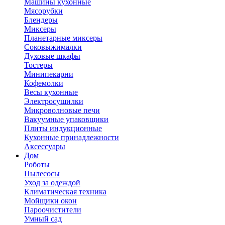
Машины кухонные
Мясорубки
Блендеры
Миксеры
Планетарные миксеры
Соковыжималки
Духовые шкафы
Тостеры
Минипекарни
Кофемолки
Весы кухонные
Электросушилки
Микроволновые печи
Вакуумные упаковщики
Плиты индукционные
Кухонные принадлежности
Аксессуары
Дом
Роботы
Пылесосы
Уход за одеждой
Климатическая техника
Мойщики окон
Пароочистители
Умный сад