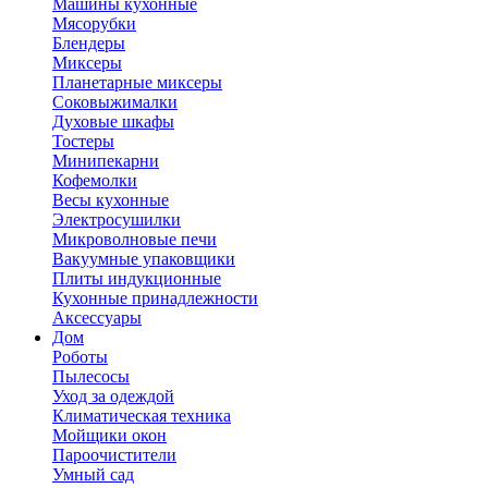
Машины кухонные
Мясорубки
Блендеры
Миксеры
Планетарные миксеры
Соковыжималки
Духовые шкафы
Тостеры
Минипекарни
Кофемолки
Весы кухонные
Электросушилки
Микроволновые печи
Вакуумные упаковщики
Плиты индукционные
Кухонные принадлежности
Аксессуары
Дом
Роботы
Пылесосы
Уход за одеждой
Климатическая техника
Мойщики окон
Пароочистители
Умный сад