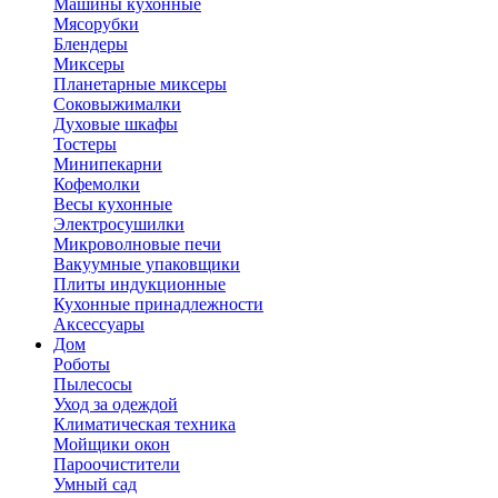
Машины кухонные
Мясорубки
Блендеры
Миксеры
Планетарные миксеры
Соковыжималки
Духовые шкафы
Тостеры
Минипекарни
Кофемолки
Весы кухонные
Электросушилки
Микроволновые печи
Вакуумные упаковщики
Плиты индукционные
Кухонные принадлежности
Аксессуары
Дом
Роботы
Пылесосы
Уход за одеждой
Климатическая техника
Мойщики окон
Пароочистители
Умный сад