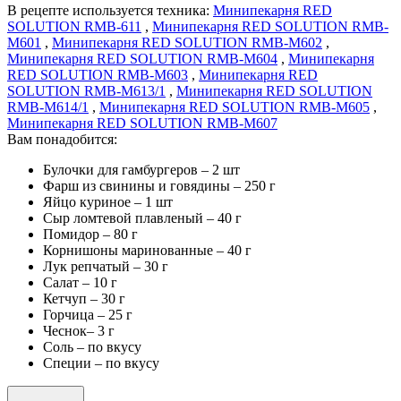
В рецепте используется техника:
Минипекарня RED
SOLUTION RMB-611
,
Минипекарня RED SOLUTION RMB-
M601
,
Минипекарня RED SOLUTION RMB-M602
,
Минипекарня RED SOLUTION RMB-M604
,
Минипекарня
RED SOLUTION RMB-M603
,
Минипекарня RED
SOLUTION RMB-M613/1
,
Минипекарня RED SOLUTION
RMB-M614/1
,
Минипекарня RED SOLUTION RMB-M605
,
Минипекарня RED SOLUTION RMB-M607
Вам понадобится:
Булочки для гамбургеров – 2 шт
Фарш из свинины и говядины – 250 г
Яйцо куриное – 1 шт
Сыр ломтевой плавленый – 40 г
Помидор – 80 г
Корнишоны маринованные – 40 г
Лук репчатый – 30 г
Салат – 10 г
Кетчуп – 30 г
Горчица – 25 г
Чеснок– 3 г
Соль – по вкусу
Специи – по вкусу