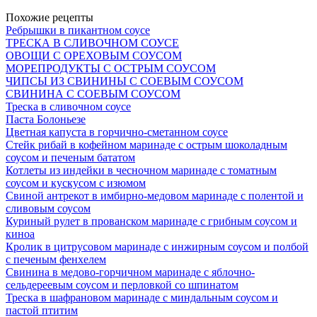
Похожие рецепты
Ребрышки в пикантном соусе
ТРЕСКА В СЛИВОЧНОМ СОУСЕ
ОВОЩИ С ОРЕХОВЫМ СОУСОМ
МОРЕПРОДУКТЫ С ОСТРЫМ СОУСОМ
ЧИПСЫ ИЗ СВИНИНЫ С СОЕВЫМ СОУСОМ
СВИНИНА С СОЕВЫМ СОУСОМ
Треска в сливочном соусе
Паста Болоньезе
Цветная капуста в горчично-сметанном соусе
Стейк рибай в кофейном маринаде с острым шоколадным
соусом и печеным бататом
Котлеты из индейки в чесночном маринаде с томатным
соусом и кускусом с изюмом
Свиной антрекот в имбирно-медовом маринаде с полентой и
сливовым соусом
Куриный рулет в прованском маринаде с грибным соусом и
киноа
Кролик в цитрусовом маринаде с инжирным соусом и полбой
с печеным фенхелем
Свинина в медово-горчичном маринаде с яблочно-
сельдереевым соусом и перловкой со шпинатом
Треска в шафрановом маринаде с миндальным соусом и
пастой птитим