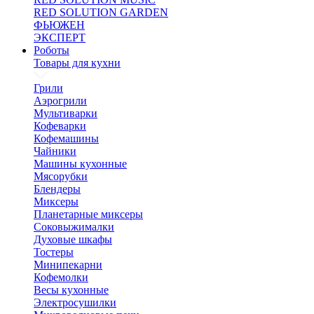
RED SOLUTION GARDEN
ФЬЮЖЕН
ЭКСПЕРТ
Роботы
Товары для кухни
Грили
Аэрогрили
Мультиварки
Кофеварки
Кофемашины
Чайники
Машины кухонные
Мясорубки
Блендеры
Миксеры
Планетарные миксеры
Соковыжималки
Духовые шкафы
Тостеры
Минипекарни
Кофемолки
Весы кухонные
Электросушилки