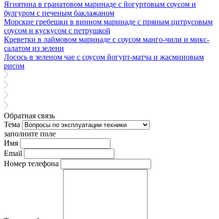
Ягнятина в гранатовом маринаде с йогуртовым соусом и
булгуром с печеным баклажаном
Морские гребешки в винном маринаде с пряным цитрусовым
соусом и кускусом с петрушкой
Креветки в лаймовом маринаде с соусом манго-чили и микс-
салатом из зелени
Лосось в зеленом чае с соусом йогурт-матча и жасминовым
рисом
Обратная связь
Тема
заполните поле
Имя
Email
Номер телефона