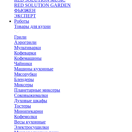
RED SOLUTION GARDEN
ФЬЮЖЕН
ЭКСПЕРТ
Роботы
Товары для кухни
Грили
Аэрогрили
Мультиварки
Кофеварки
Кофемашины
Чайники
Машины кухонные
Мясорубки
Блендеры
Миксеры
Планетарные миксеры
Соковыжималки
Духовые шкафы
Тостеры
Минипекарни
Кофемолки
Весы кухонные
Электросушилки