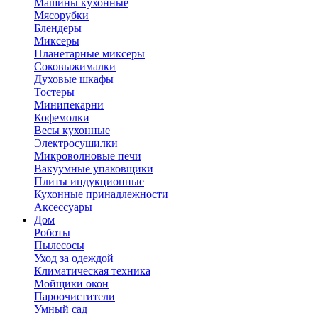
Машины кухонные
Мясорубки
Блендеры
Миксеры
Планетарные миксеры
Соковыжималки
Духовые шкафы
Тостеры
Минипекарни
Кофемолки
Весы кухонные
Электросушилки
Микроволновые печи
Вакуумные упаковщики
Плиты индукционные
Кухонные принадлежности
Аксессуары
Дом
Роботы
Пылесосы
Уход за одеждой
Климатическая техника
Мойщики окон
Пароочистители
Умный сад