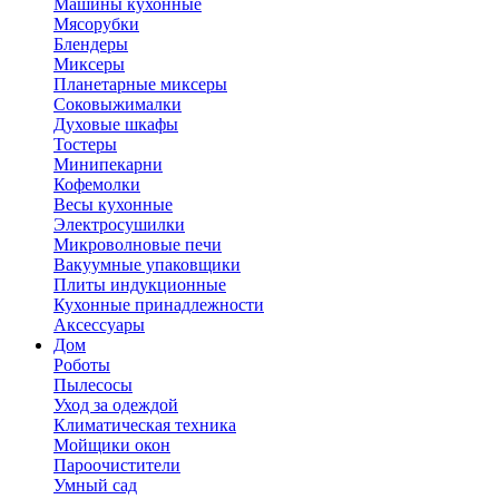
Машины кухонные
Мясорубки
Блендеры
Миксеры
Планетарные миксеры
Соковыжималки
Духовые шкафы
Тостеры
Минипекарни
Кофемолки
Весы кухонные
Электросушилки
Микроволновые печи
Вакуумные упаковщики
Плиты индукционные
Кухонные принадлежности
Аксессуары
Дом
Роботы
Пылесосы
Уход за одеждой
Климатическая техника
Мойщики окон
Пароочистители
Умный сад