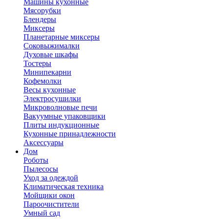
Машины кухонные
Мясорубки
Блендеры
Миксеры
Планетарные миксеры
Соковыжималки
Духовые шкафы
Тостеры
Минипекарни
Кофемолки
Весы кухонные
Электросушилки
Микроволновые печи
Вакуумные упаковщики
Плиты индукционные
Кухонные принадлежности
Аксессуары
Дом
Роботы
Пылесосы
Уход за одеждой
Климатическая техника
Мойщики окон
Пароочистители
Умный сад