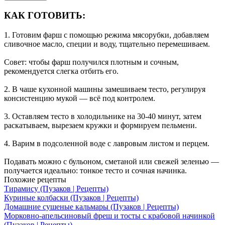
КАК ГОТОВИТЬ:
1. Готовим фарш с помощью режима мясорубки, добавляем
сливочное масло, специи и воду, тщательно перемешиваем.
Совет: чтобы фарш получился плотным и сочным,
рекомендуется слегка отбить его.
2. В чаше кухонной машины замешиваем тесто, регулируя
консистенцию мукой — всё под контролем.
3. Оставляем тесто в холодильнике на 30-40 минут, затем
раскатываем, вырезаем кружки и формируем пельмени.
4. Варим в подсоленной воде с лавровым листом и перцем.
Подавать можно с бульоном, сметаной или свежей зеленью —
получается идеально: тонкое тесто и сочная начинка.
Похожие рецепты
Тирамису (Пузаков | Рецепты)
Куриные колбаски (Пузаков | Рецепты)
Домашние сушеные кальмары (Пузаков | Рецепты)
Морковно-апельсиновый фреш и тосты с крабовой начинкой
(Пузаков | Рецепты)