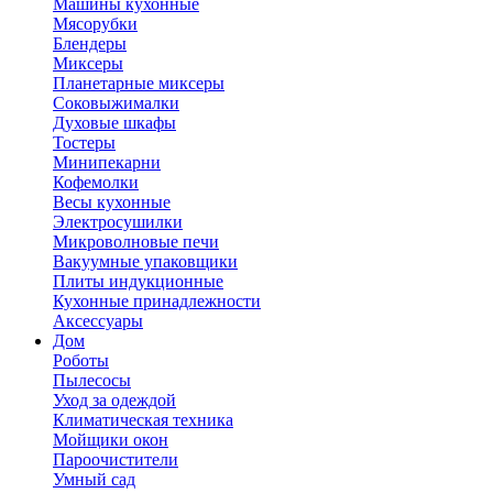
Машины кухонные
Мясорубки
Блендеры
Миксеры
Планетарные миксеры
Соковыжималки
Духовые шкафы
Тостеры
Минипекарни
Кофемолки
Весы кухонные
Электросушилки
Микроволновые печи
Вакуумные упаковщики
Плиты индукционные
Кухонные принадлежности
Аксессуары
Дом
Роботы
Пылесосы
Уход за одеждой
Климатическая техника
Мойщики окон
Пароочистители
Умный сад