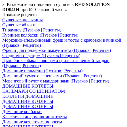
3. Разложите на поддоны и сушите в
RED SOLUTION
DD041H
при 65°C около 6 часов.
Похожие рецепты
Сушеные апельсины
Сушеные яблоки
Тирамису (Пузаков | Рецепты)
Куриные колбаски (Пузаков | Рецепты)
Морковно-апельсиновый фреш и тосты с крабовой начинкой
(Пузаков | Рецепты)
Фреши для поддержки иммунитета (Пузаков | Рецепты)
Сэндвичи с тунцом (Пузаков | Рецепты)
Цыплёнок табака с овощами гриль и лепешкой тандыр
(Пузаков | Рецепты)
Домашние пельмени (Пузаков | Рецепты)
Домашний хумус с лепешками (Пузаков | Рецепты)
Меренговый рулет с мандаринами (Пузаков | Рецепты)
ДОМАШНИЕ КОТЛЕТЫ
КАЛЬМАРЫ СО ШПИНАТОМ
КОТЛЕТЫ ДОМАШНИЕ
ДОМАШНИЕ КОТЛЕТЫ
ДОМАШНИЕ КОТЛЕТЫ
Домашние колбаски
Классические домашние котлеты
Домашние котлеты с творогом
ДОМАШНИЕ КОТЛЕТЫ