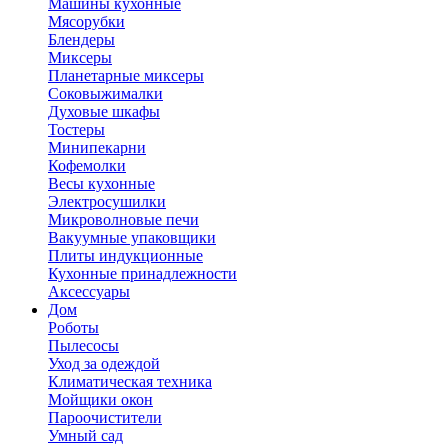
Машины кухонные
Мясорубки
Блендеры
Миксеры
Планетарные миксеры
Соковыжималки
Духовые шкафы
Тостеры
Минипекарни
Кофемолки
Весы кухонные
Электросушилки
Микроволновые печи
Вакуумные упаковщики
Плиты индукционные
Кухонные принадлежности
Аксессуары
Дом
Роботы
Пылесосы
Уход за одеждой
Климатическая техника
Мойщики окон
Пароочистители
Умный сад