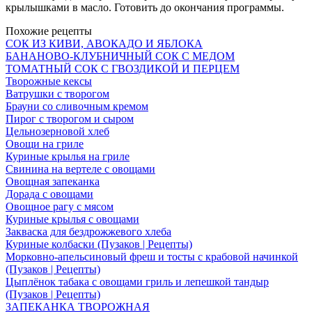
крылышками в масло. Готовить до окончания программы.
Похожие рецепты
СОК ИЗ КИВИ, АВОКАДО И ЯБЛОКА
БАНАНОВО-КЛУБНИЧНЫЙ СОК С МЕДОМ
ТОМАТНЫЙ СОК С ГВОЗДИКОЙ И ПЕРЦЕМ
Творожные кексы
Ватрушки с творогом
Брауни со сливочным кремом
Пирог с творогом и сыром
Цельнозерновой хлеб
Овощи на гриле
Куриные крылья на гриле
Свинина на вертеле с овощами
Овощная запеканка
Дорада с овощами
Овощное рагу с мясом
Куриные крылья с овощами
Закваска для бездрожжевого хлеба
Куриные колбаски (Пузаков | Рецепты)
Морковно-апельсиновый фреш и тосты с крабовой начинкой
(Пузаков | Рецепты)
Цыплёнок табака с овощами гриль и лепешкой тандыр
(Пузаков | Рецепты)
ЗАПЕКАНКА ТВОРОЖНАЯ