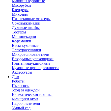
Машины кухонные
Мясорубки
Блендеры
Миксеры
Планетарные миксеры
Соковыжималки
Духовые шкафы
Тостеры
Минипекарни
Кофемолки
Весы кухонные
Электросушилки
Микроволновые печи
Вакуумные упаковщики
Плиты индукционные
Кухонные принадлежности
Аксессуары
Дом
Роботы
Пылесосы
Уход за одеждой
Климатическая техника
Мойщики окон
Пароочистители
Умный сад