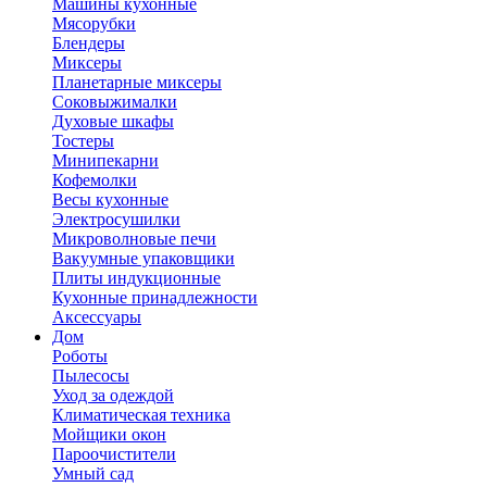
Машины кухонные
Мясорубки
Блендеры
Миксеры
Планетарные миксеры
Соковыжималки
Духовые шкафы
Тостеры
Минипекарни
Кофемолки
Весы кухонные
Электросушилки
Микроволновые печи
Вакуумные упаковщики
Плиты индукционные
Кухонные принадлежности
Аксессуары
Дом
Роботы
Пылесосы
Уход за одеждой
Климатическая техника
Мойщики окон
Пароочистители
Умный сад