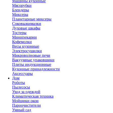
Машины кухонные
Мясорубки
Блендеры
Миксеры
Планетарные миксеры
Соковыжималки
Духовые шкафы
Тостеры
Минипекарни
Кофемолки
Весы кухонные
Электросушилки
Микроволновые печи
Вакуумные упаковщики
Плиты индукционные
Кухонные принадлежности
Аксессуары
Дом
Роботы
Пылесосы
Уход за одеждой
Климатическая техника
Мойщики окон
Пароочистители
Умный сад