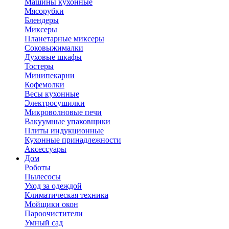
Машины кухонные
Мясорубки
Блендеры
Миксеры
Планетарные миксеры
Соковыжималки
Духовые шкафы
Тостеры
Минипекарни
Кофемолки
Весы кухонные
Электросушилки
Микроволновые печи
Вакуумные упаковщики
Плиты индукционные
Кухонные принадлежности
Аксессуары
Дом
Роботы
Пылесосы
Уход за одеждой
Климатическая техника
Мойщики окон
Пароочистители
Умный сад