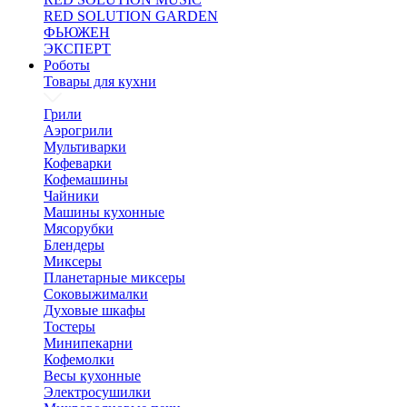
RED SOLUTION GARDEN
ФЬЮЖЕН
ЭКСПЕРТ
Роботы
Товары для кухни
Грили
Аэрогрили
Мультиварки
Кофеварки
Кофемашины
Чайники
Машины кухонные
Мясорубки
Блендеры
Миксеры
Планетарные миксеры
Соковыжималки
Духовые шкафы
Тостеры
Минипекарни
Кофемолки
Весы кухонные
Электросушилки