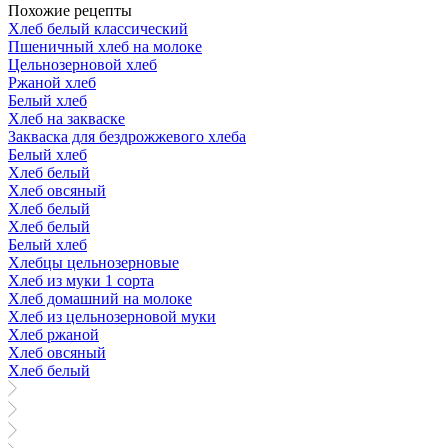
Похожие рецепты
Хлеб белый классический
Пшеничный хлеб на молоке
Цельнозерновой хлеб
Ржаной хлеб
Белый хлеб
Хлеб на закваске
Закваска для бездрожжевого хлеба
Белый хлеб
Хлеб белый
Хлеб овсяный
Хлеб белый
Хлеб белый
Белый хлеб
Хлебцы цельнозерновые
Хлеб из муки 1 сорта
Хлеб домашний на молоке
Хлеб из цельнозерновой муки
Хлеб ржаной
Хлеб овсяный
Хлеб белый