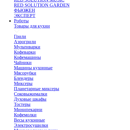
RED SOLUTION GARDEN
ФЬЮЖЕН
ЭКСПЕРТ
Роботы
Товары для кухни
Грили
Аэрогрили
Мультиварки
Кофеварки
Кофемашины
Чайники
Машины кухонные
Мясорубки
Блендеры
Миксеры
Планетарные миксеры
Соковыжималки
Духовые шкафы
Тостеры
Минипекарни
Кофемолки
Весы кухонные
Электросушилки