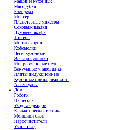
Машины кухонные
Мясорубки
Блендеры
Миксеры
Планетарные миксеры
Соковыжималки
Духовые шкафы
Тостеры
Минипекарни
Кофемолки
Весы кухонные
Электросушилки
Микроволновые печи
Вакуумные упаковщики
Плиты индукционные
Кухонные принадлежности
Аксессуары
Дом
Роботы
Пылесосы
Уход за одеждой
Климатическая техника
Мойщики окон
Пароочистители
Умный сад